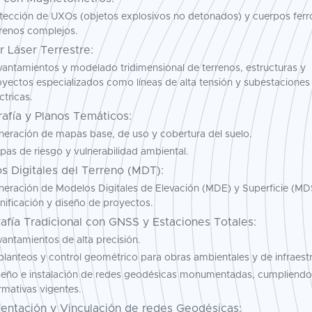
tección de UXOs (objetos explosivos no detonados) y cuerpos ferr
rrenos complejos.
 Láser Terrestre:
vantamientos y modelado tridimensional de terrenos, estructuras y
oyectos especializados como líneas de alta tensión y subestaciones
ctricas.
afía y Planos Temáticos:
neración de mapas base, de uso y cobertura del suelo.
as de riesgo y vulnerabilidad ambiental.
s Digitales del Terreno (MDT):
neración de Modelos Digitales de Elevación (MDE) y Superficie (MD
nificación y diseño de proyectos.
afía Tradicional con GNSS y Estaciones Totales:
antamientos de alta precisión.
lanteos y control geométrico para obras ambientales y de infraestr
seño e instalación de redes geodésicas monumentadas, cumpliendo
rmativas vigentes.
ntación y Vinculación de redes Geodésicas: