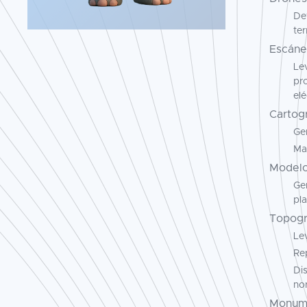
De
te
Escáner
Le
pr
elé
Cartogr
Ge
Map
Modelo
Ge
pla
Topogr
Lev
Rep
Di
no
Monume