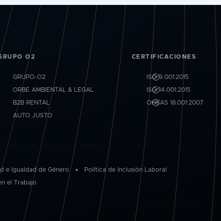
GRUPO O2
CERTIFICACIONES
GRUPO-O2
ISO 9.001:2015
ORBE AMBIENTAL & LEGAL
ISO 14.001:2015
B2B RENTAL
OHSAS 18.001:2007
AUTO JUSTO
ad e Igualdad de Género
•
Política de Inclusión Laboral
en el Trabajo