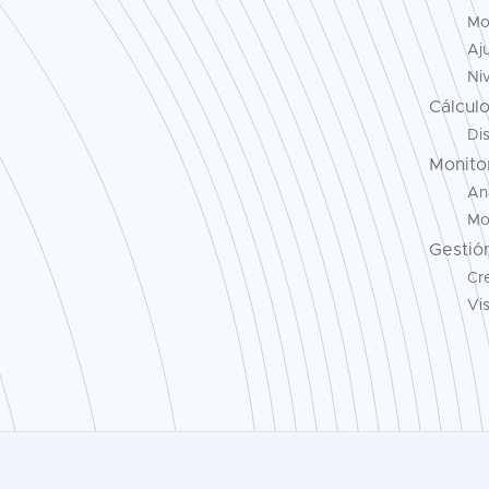
Mo
Aj
Ni
Cálcul
Di
Monito
Aná
Mon
Gestió
Cr
Vis