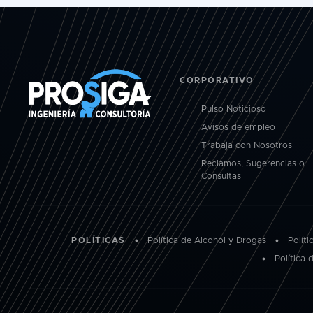
CORPORATIVO
Pulso Noticioso
Avisos de empleo
Trabaja con Nosotros
Reclamos, Sugerencias o
Consultas
POLÍTICAS
•
Política de Alcohol y Drogas
•
Polít
•
Política 