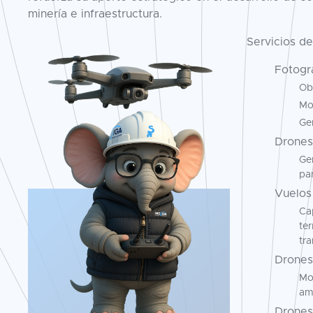
minería e infraestructura.
Servicios de
Fotogr
Ob
Mod
Gen
Drones
Ge
par
Vuelos
Ca
ter
tra
Drones
Mon
am
Drones