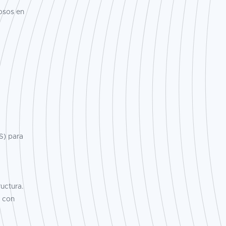
osos en
S) para
uctura.
 con